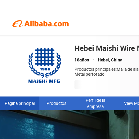
Hebei Maishi Wire 
18años
Hebei, China
Productos principales:Malla de ala
Metal perforado
Perfil de la
Página principal
Productos
View M
empresa