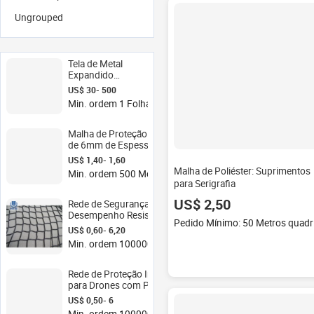
Ungrouped
Tela de Metal
Expandido
Galvanizado
US$ 30- 500
Min. ordem 1 Folha
Malha de Proteção de Rocha HDPE
de 6mm de Espessura, Alta
Resistência ao Impacto, para
US$ 1,40- 1,60
Tubulações de Enterramento
Malha de Poliéster: Suprimentos
Min. ordem 500 Metros quadrados
Profundo, Projetada para
para Serigrafia
Condições Extremas
US$ 2,50
Rede de Segurança de Alto
Desempenho Resistente a Impactos
Ped
para Operações de Campo de
US$ 0,60- 6,20
Implantação Rápida
Min. ordem 100000 Metros quadrados
Rede de Proteção Industrial Reforçada
para Drones com Proteção UV -
Barreira de Segurança Profissional
US$ 0,50- 6