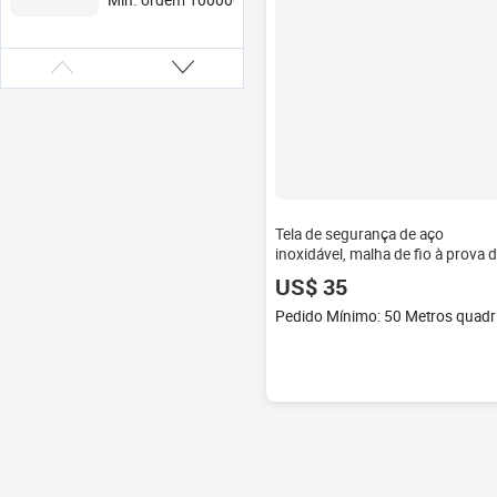
Min. ordem 100000 Metros quadrados
Tela de segurança de aço
inoxidável, malha de fio à prova 
bala
US$ 35
Ped